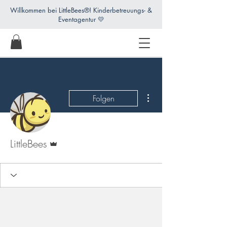
Willkommen bei LittleBees®! Kinderbetreuungs- &
Eventagentur 💛
Weitere Optionen
Folgen
Administrator
LittleBees